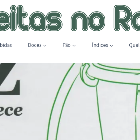
bidas
Doces
Pão
Índices
Qual