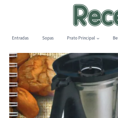
Skip
to
content
Entradas
Sopas
Prato Principal
Be