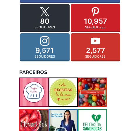
80
10,957
SEGUIDORES
SEGUIDORES
9,571
2,577
SEGUIDORES
SEGUIDORES
PARCEIROS