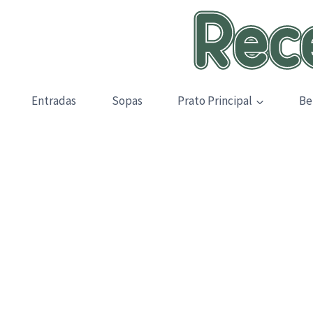
Skip
to
content
Entradas
Sopas
Prato Principal
Be