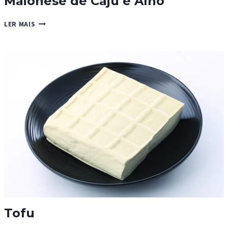
Maionese de Caju e Alho
MAIONESE
LER MAIS
DE
CAJU
E
ALHO
Tofu