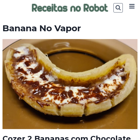
Skip
to
content
Banana No Vapor
Cozer 2 Bananas com Chocolate