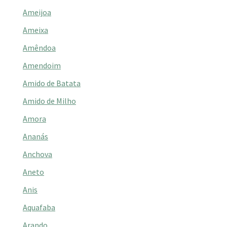
Ameijoa
Ameixa
Amêndoa
Amendoim
Amido de Batata
Amido de Milho
Amora
Ananás
Anchova
Aneto
Anis
Aquafaba
Arando