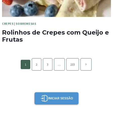
CREPES
|
SOBREMESAS
Rolinhos de Crepes com Queijo e
Frutas
Page
Página
1
2
3
…
233
navigation
seguinte
INICIAR SESSÃO