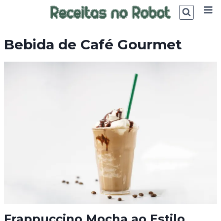
Skip
to
content
Bebida de Café Gourmet
Frappuccino Mocha ao Estilo