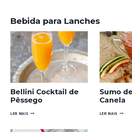
Bebida para Lanches
Bellini Cocktail de
Sumo de
Pêssego
Canela
BELLINI
SUMO
LER MAIS
LER MAIS
COCKTAIL
DE
DE
MELANC
PÊSSEGO
E