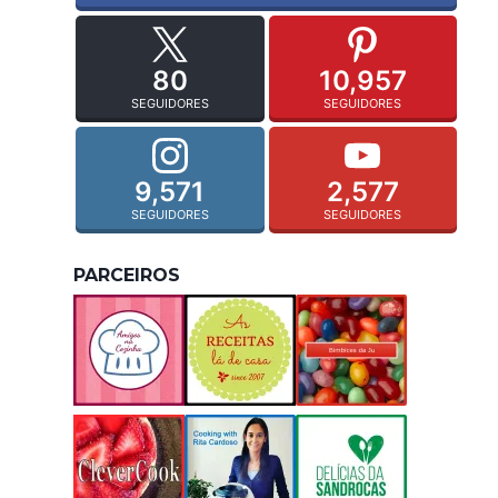
80
10,957
SEGUIDORES
SEGUIDORES
9,571
2,577
SEGUIDORES
SEGUIDORES
PARCEIROS