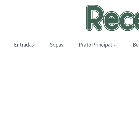
Skip
to
content
Entradas
Sopas
Prato Principal
Be