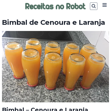
Skip
to
content
Bimbal de Cenoura e Laranja
Bimbal – Cenoura e Laranja