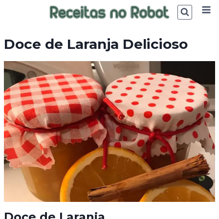
Skip
to
content
Doce de Laranja Delicioso
Doce de Laranja