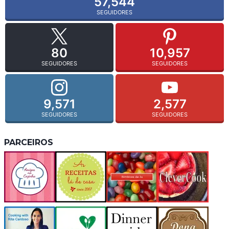
57,544
SEGUIDORES
80
10,957
SEGUIDORES
SEGUIDORES
9,571
2,577
SEGUIDORES
SEGUIDORES
PARCEIROS