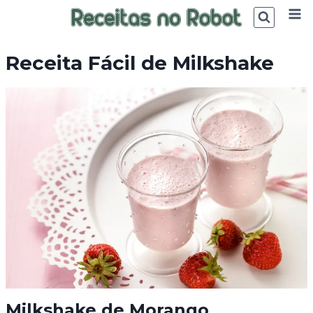
Skip
to
content
Receita Fácil de Milkshake
Milkshake de Morango