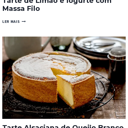
Tarte de Limão e Iogurte com
Massa Filo
TARTE
LER MAIS
DE
LIMÃO
E
IOGURTE
COM
MASSA
FILO
Tarte Alsaciana de Queijo Branco