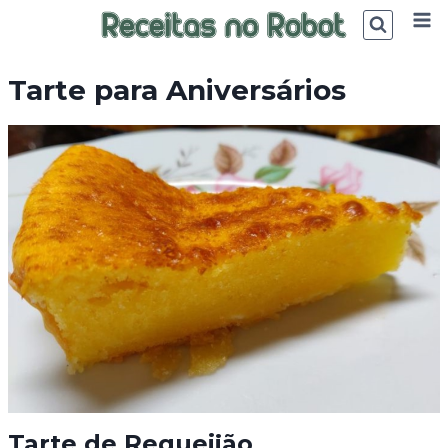
Skip
to
content
Tarte para Aniversários
Tarte de Requeijão