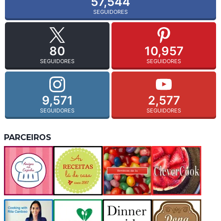
57,544
SEGUIDORES
80
10,957
SEGUIDORES
SEGUIDORES
9,571
2,577
SEGUIDORES
SEGUIDORES
PARCEIROS