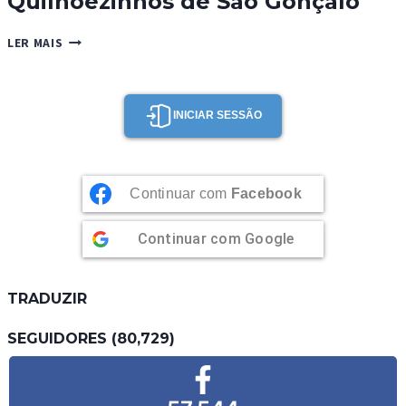
Quilhõezinhos de São Gonçalo
QUILHÕEZINHOS
LER MAIS
DE
SÃO
GONÇALO
INICIAR SESSÃO
Continuar com
Facebook
Continuar com
Google
TRADUZIR
SEGUIDORES (80,729)