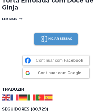
Torta Enrolada com Doce de
Ginja
TORTA
LER MAIS
ENROLADA
COM
DOCE
DE
INICIAR SESSÃO
GINJA
Continuar com
Facebook
Continuar com
Google
TRADUZIR
SEGUIDORES (80,729)