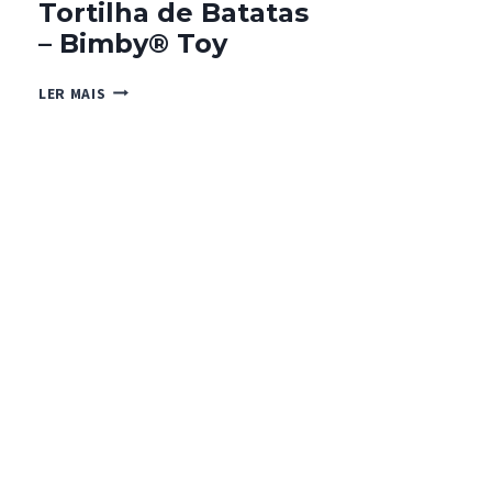
Tortilha de Batatas
– Bimby® Toy
TORTILHA
LER MAIS
DE
BATATAS
–
BIMBY®
TOY