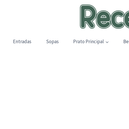
Skip
to
content
Entradas
Sopas
Prato Principal
Be