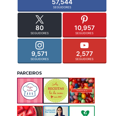
57,544
SEGUIDORES
80
10,957
SEGUIDORES
SEGUIDORES
9,571
2,577
SEGUIDORES
SEGUIDORES
PARCEIROS