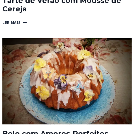
Tarte de Verão com Mousse de
Cereja
TARTE
LER MAIS
DE
VERÃO
COM
MOUSSE
DE
CEREJA
Bolo com Amores-Perfeitos