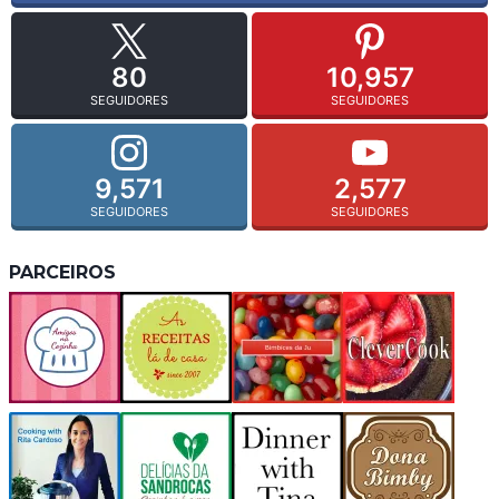
80
10,957
SEGUIDORES
SEGUIDORES
9,571
2,577
SEGUIDORES
SEGUIDORES
PARCEIROS