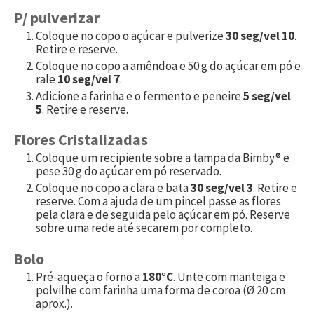
P/ pulverizar
Coloque no copo o açúcar e pulverize
30 seg/vel 10
.
Retire e reserve.
Coloque no copo a amêndoa e
50
g do açúcar em pó e
rale
10 seg/vel 7
.
Adicione a farinha e o fermento e peneire
5 seg/vel
5
. Retire e reserve.
Flores Cristalizadas
Coloque um recipiente sobre a tampa da Bimby® e
pese
30
g do açúcar em pó reservado.
Coloque no copo a clara e bata
30 seg/vel 3
. Retire e
reserve. Com a ajuda de um pincel passe as flores
pela clara e de seguida pelo açúcar em pó. Reserve
sobre uma rede até secarem por completo.
Bolo
Pré-aqueça o forno a
180°C
. Unte com manteiga e
polvilhe com farinha uma forma de coroa (Ø 20 cm
aprox.).