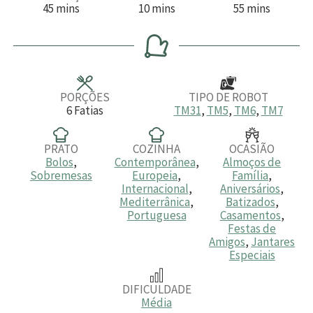
m
m
m
45
mins
10
mins
55
mins
i
i
i
n
n
n
u
u
u
t
t
t
o
o
o
s
s
s
PORÇÕES
TIPO DE ROBOT
6
Fatias
TM31
,
TM5
,
TM6
,
TM7
PRATO
COZINHA
OCASIÃO
Bolos
,
Contemporânea
,
Almoços de
Sobremesas
Europeia
,
Família
,
Internacional
,
Aniversários
,
Mediterrânica
,
Batizados
,
Portuguesa
Casamentos
,
Festas de
Amigos
,
Jantares
Especiais
DIFICULDADE
Média