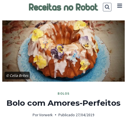
Skip
to
content
© Celia Brites
BOLOS
Bolo com Amores-Perfeitos
Por
Vorwerk
Publicado
27/04/2019