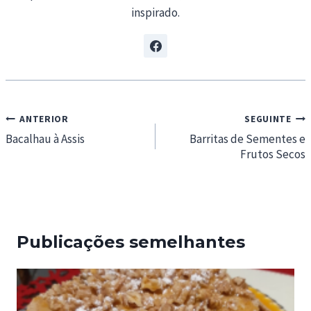
inspirado.
Navegação
ANTERIOR
SEGUINTE
de
Bacalhau à Assis
Barritas de Sementes e
Frutos Secos
artigos
Publicações semelhantes