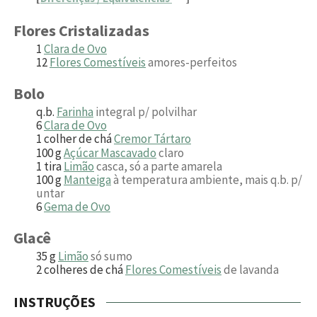
Flores Cristalizadas
1
Clara de Ovo
12
Flores Comestíveis
amores-perfeitos
Bolo
q.b.
Farinha
integral p/ polvilhar
6
Clara de Ovo
1
colher de chá
Cremor Tártaro
100
g
Açúcar Mascavado
claro
1
tira
Limão
casca, só a parte amarela
100
g
Manteiga
à temperatura ambiente, mais q.b. p/
untar
6
Gema de Ovo
Glacê
35
g
Limão
só sumo
2
colheres de chá
Flores Comestíveis
de lavanda
INSTRUÇÕES