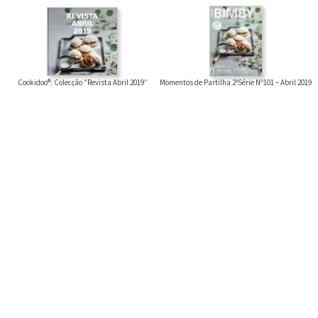
Cookidoo®: Colecção “Revista Abril 2019”
Momentos de Partilha 2ªSérie Nº101 – Abril 2019