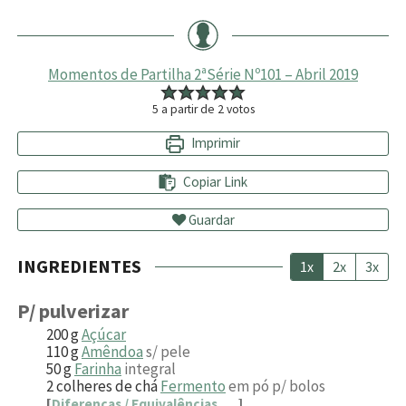
Momentos de Partilha 2ªSérie Nº101 – Abril 2019
5
a partir de
2
votos
Imprimir
Copiar Link
Guardar
INGREDIENTES
1x
2x
3x
P/ pulverizar
200
g
Açúcar
110
g
Amêndoa
s/ pele
50
g
Farinha
integral
2
colheres de chá
Fermento
em pó p/ bolos
[
Diferenças / Equivalências
]