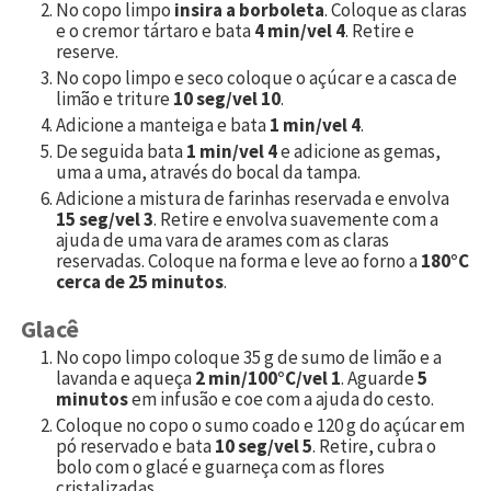
No copo limpo
insira a borboleta
. Coloque as claras
e o cremor tártaro e bata
4 min/vel 4
. Retire e
reserve.
No copo limpo e seco coloque o açúcar e a casca de
limão e triture
10 seg/vel 10
.
Adicione a manteiga e bata
1 min/vel 4
.
De seguida bata
1 min/vel 4
e adicione as gemas,
uma a uma, através do bocal da tampa.
Adicione a mistura de farinhas reservada e envolva
15 seg/vel 3
. Retire e envolva suavemente com a
ajuda de uma vara de arames com as claras
reservadas. Coloque na forma e leve ao forno a
180°C
cerca de 25 minutos
.
Glacê
No copo limpo coloque
35
g de sumo de limão e a
lavanda e aqueça
2 min/100°C/vel 1
. Aguarde
5
minutos
em infusão e coe com a ajuda do cesto.
Coloque no copo o sumo coado e
120
g do açúcar em
pó reservado e bata
10 seg/vel 5
. Retire, cubra o
bolo com o glacé e guarneça com as flores
cristalizadas.