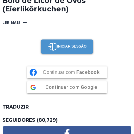
Bolo de Licor de Ovos
(Eierlikörkuchen)
BOLO
LER MAIS
DE
LICOR
DE
OVOS
INICIAR SESSÃO
(EIERLIKÖRKUCHEN)
Continuar com
Facebook
Continuar com
Google
TRADUZIR
SEGUIDORES (80,729)