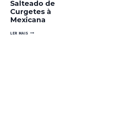
Salteado de
Curgetes à
Mexicana
SALTEADO
LER MAIS
DE
CURGETES
À
MEXICANA