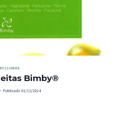
BY
|
LIVROS
eceitas Bimby®
Publicado
01/12/2014