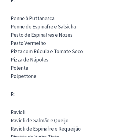
P:
Penne à Puttanesca
Penne de Espinafre e Salsicha
Pesto de Espinafres e Nozes
Pesto Vermelho
Pizza com Rúcula e Tomate Seco
Pizza de Nápoles
Polenta
Polpettone
R:
Ravioli
Ravioli de Salmão e Queijo
Ravioli de Espinafre e Requeijão
Risotto de Vinho Tinto