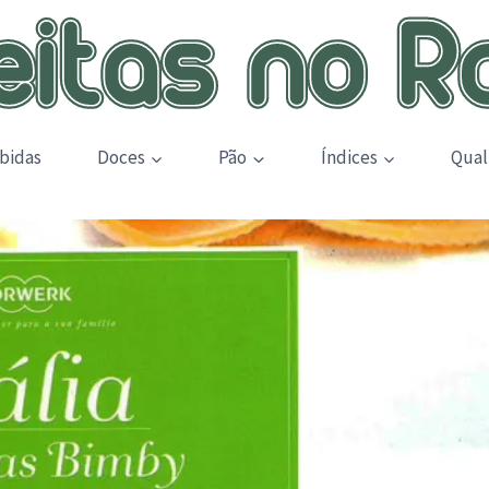
bidas
Doces
Pão
Índices
Qual