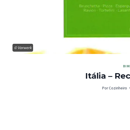
© Vorwerk
BIM
Itália – R
Por
Cozinheiro