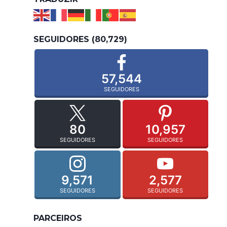
SEGUIDORES (80,729)
57,544
SEGUIDORES
80
10,957
SEGUIDORES
SEGUIDORES
9,571
2,577
SEGUIDORES
SEGUIDORES
PARCEIROS