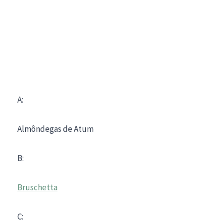
A:
Almôndegas de Atum
B:
Bruschetta
C: