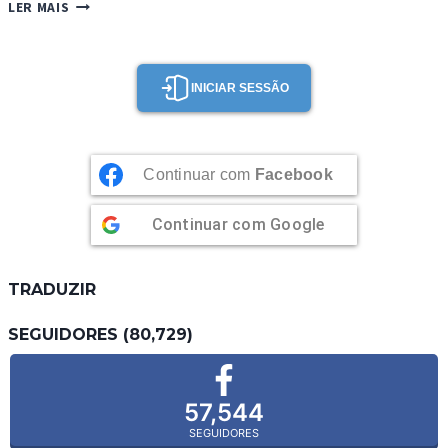
AMÊIJOAS
LER MAIS
À
“BULHÃO
PATO”
INICIAR SESSÃO
Continuar com
Facebook
Continuar com
Google
TRADUZIR
SEGUIDORES (80,729)
57,544
SEGUIDORES