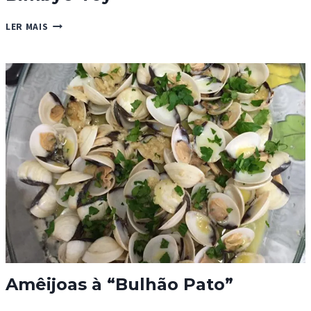
WRAPS
LER MAIS
COM
RECHEIO
DE
ATUM
–
BIMBY®
TOY
Amêijoas à “Bulhão Pato”