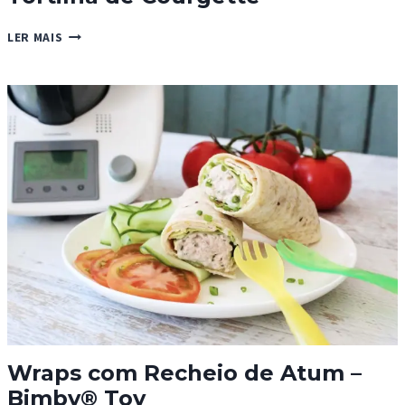
TORTILHA
LER MAIS
DE
COURGETTE
Wraps com Recheio de Atum –
Bimby® Toy