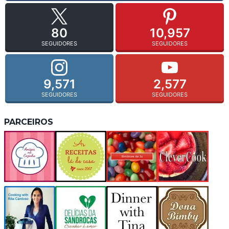
80
10,957
SEGUIDORES
SEGUIDORES
9,571
2,577
SEGUIDORES
SEGUIDORES
PARCEIROS