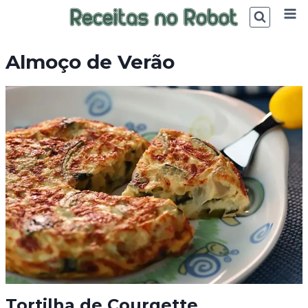
Skip
to
content
Almoço de Verão
Tortilha de Courgette