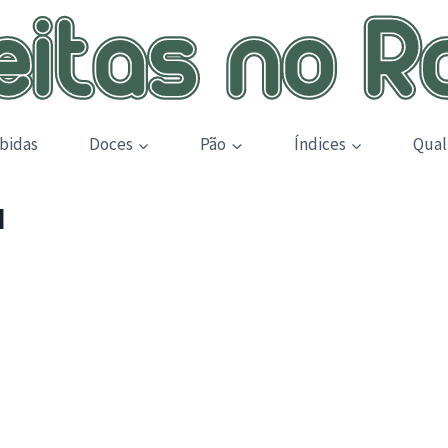
bidas
Doces
Pão
Índices
Qual
l