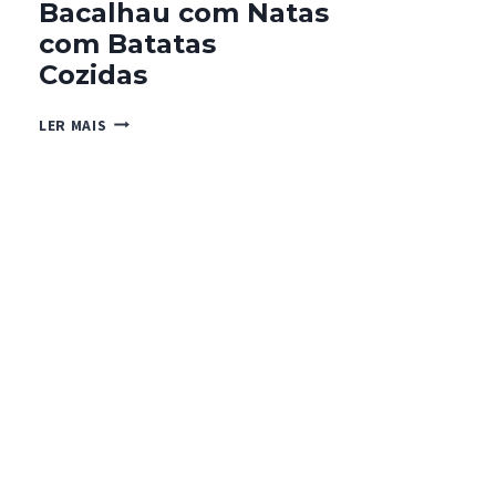
Bacalhau com Natas
com Batatas
Cozidas
BACALHAU
LER MAIS
COM
NATAS
COM
BATATAS
COZIDAS