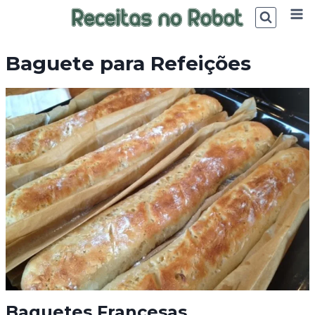
Skip
to
content
Baguete para Refeições
Baguetes Francesas