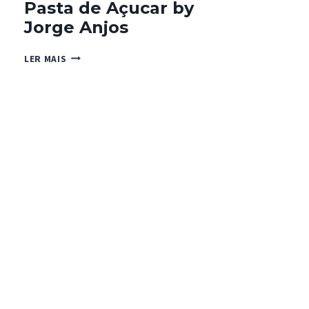
Pasta de Açucar by
Jorge Anjos
PASTA
LER MAIS
DE
AÇUCAR
BY
JORGE
ANJOS