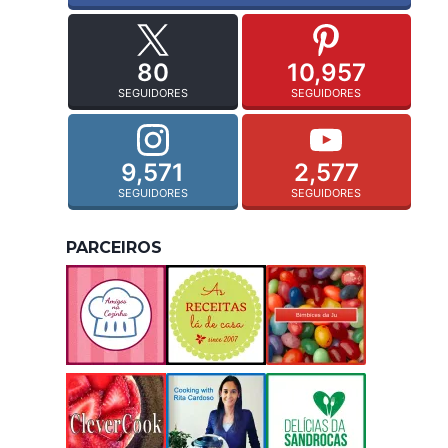
80
10,957
SEGUIDORES
SEGUIDORES
9,571
2,577
SEGUIDORES
SEGUIDORES
PARCEIROS