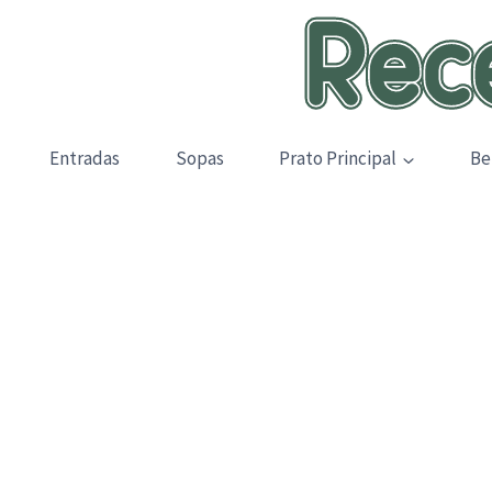
Skip
to
content
Entradas
Sopas
Prato Principal
Be