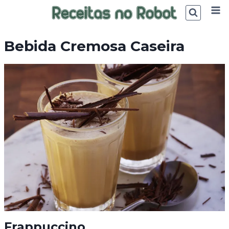
Skip
to
content
Bebida Cremosa Caseira
Frappuccino