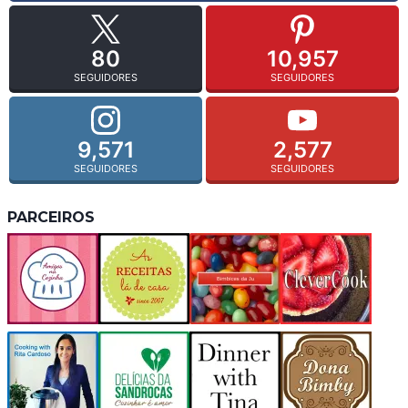
80
10,957
SEGUIDORES
SEGUIDORES
9,571
2,577
SEGUIDORES
SEGUIDORES
PARCEIROS