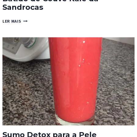
Sandrocas
BATIDO
LER MAIS
DE
COUVE
KALE
DA
SANDROCAS
Sumo Detox para a Pele