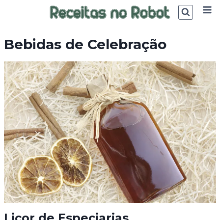
Skip
to
content
Bebidas de Celebração
Licor de Especiarias