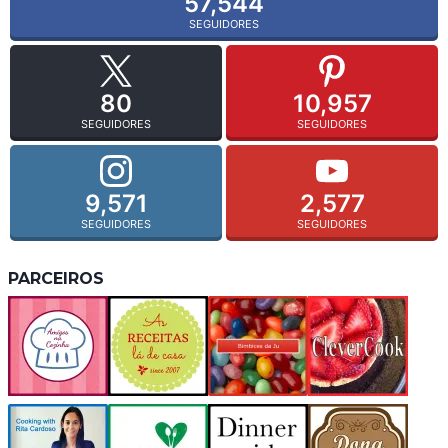
57,544
SEGUIDORES
80
10,957
SEGUIDORES
SEGUIDORES
9,571
2,577
SEGUIDORES
SEGUIDORES
PARCEIROS