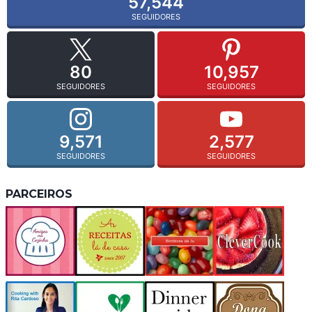
57,544
SEGUIDORES
80
10,957
SEGUIDORES
SEGUIDORES
9,571
2,577
SEGUIDORES
SEGUIDORES
PARCEIROS