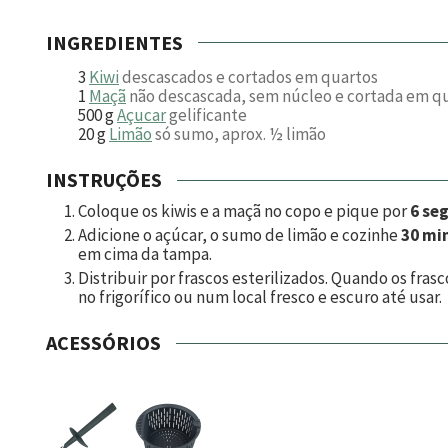
INGREDIENTES
3
Kiwi
descascados e cortados em quartos
1
Maçã
não descascada, sem núcleo e cortada em q
500
g
Açucar
gelificante
20
g
Limão
só sumo, aprox. ½ limão
INSTRUÇÕES
Coloque os kiwis e a maçã no copo e pique por
6 seg
Adicione o açúcar, o sumo de limão e cozinhe
30 min
em cima da tampa.
Distribuir por frascos esterilizados. Quando os fra
no frigorífico ou num local fresco e escuro até usar.
ACESSÓRIOS