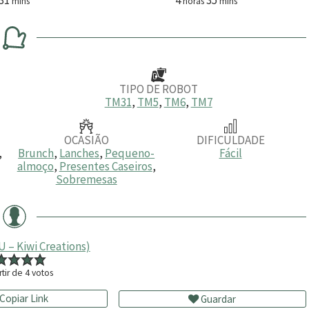
mins
horas
mins
i
o
i
n
r
n
u
a
u
t
s
t
o
o
s
s
TIPO DE ROBOT
TM31
,
TM5
,
TM6
,
TM7
OCASIÃO
DIFICULDADE
,
Brunch
,
Lanches
,
Pequeno-
Fácil
almoço
,
Presentes Caseiros
,
Sobremesas
 – Kiwi Creations)
rtir de
4
votos
Copiar Link
Guardar