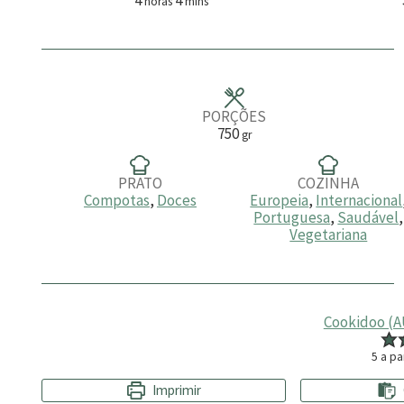
horas
mins
o
i
r
n
a
u
s
t
o
s
PORÇÕES
750
gr
PRATO
COZINHA
Compotas
,
Doces
Europeia
,
Internacional
Portuguesa
,
Saudável
,
Vegetariana
Cookidoo (AU
5
a pa
Imprimir