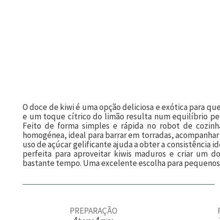
O doce de kiwi é uma opção deliciosa e exótica para q
e um toque cítrico do limão resulta num equilíbrio per
Feito de forma simples e rápida no robot de cozin
homogénea, ideal para barrar em torradas, acompanhar
uso de açúcar gelificante ajuda a obter a consistência 
perfeita para aproveitar kiwis maduros e criar um d
bastante tempo. Uma excelente escolha para pequenos-a
PREPARAÇÃO
h
m
4
4