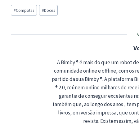
Post
#
Compotas
#
Doces
Tags:
V
A Bimby ® é mais do que um robot de
comunidade online e offline, com os rec
partido da sua Bimby ®. A plataforma 
® 2.0, reúnem online milhares de recei
garantia de conseguir excelentes r
também que, ao longo dos anos , tem 
livros, em versão impressa, que co
revista. Existem assim, vá