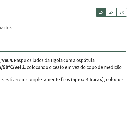
1x
2x
3x
uartos
/vel 4
. Raspe os lados da tigela com a espátula.
/90ºC/vel 2
, colocando o cesto em vez do copo de medição
scos estiverem completamente frios (aprox.
4 horas
), coloque