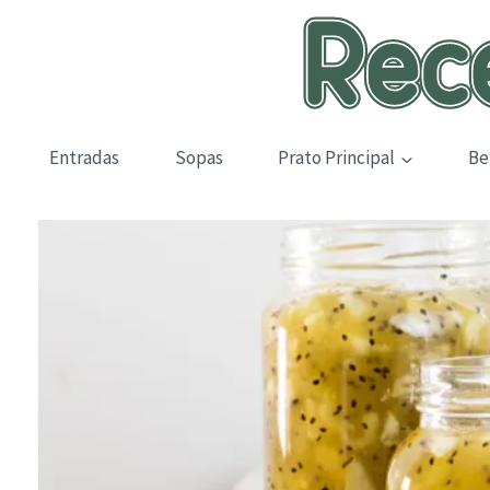
Skip
to
content
Entradas
Sopas
Prato Principal
Be