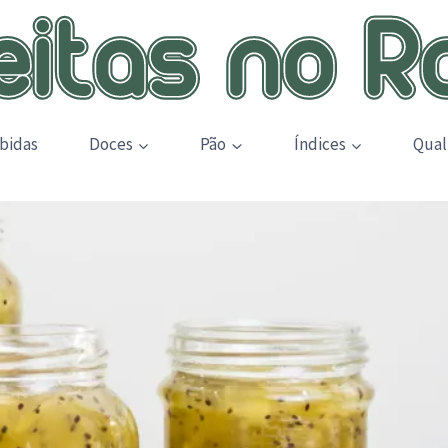
bidas
Doces
Pão
Índices
Qual