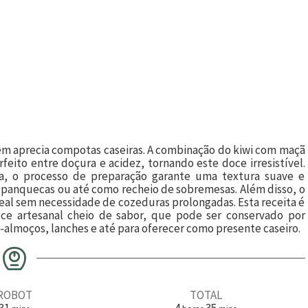
uem aprecia compotas caseiras. A combinação do kiwi com maçã
feito entre doçura e acidez, tornando este doce irresistível.
ha, o processo de preparação garante uma textura suave e
 panquecas ou até como recheio de sobremesas. Além disso, o
ideal sem necessidade de cozeduras prolongadas. Esta receita é
oce artesanal cheio de sabor, que pode ser conservado por
lmoços, lanches e até para oferecer como presente caseiro.
ROBOT
TOTAL
m
h
m
31
4
35