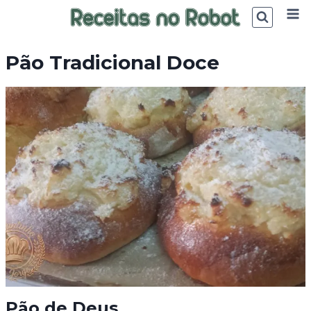
Skip
to
content
Pão Tradicional Doce
Pão de Deus