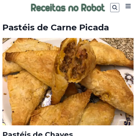
Skip
to
content
Pastéis de Carne Picada
Pastéis de Chaves