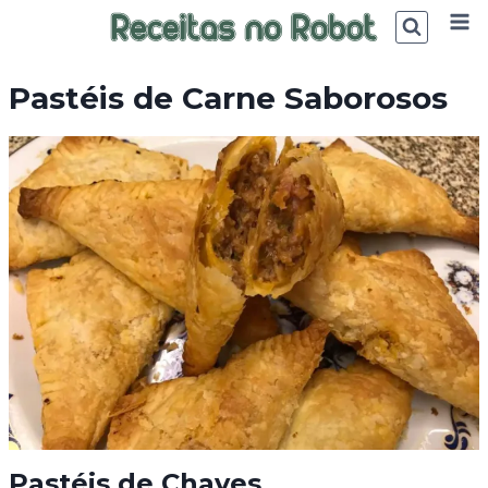
Skip
to
content
Pastéis de Carne Saborosos
Pastéis de Chaves