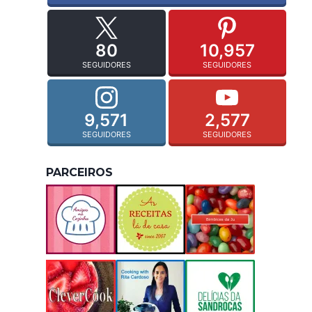
80
10,957
SEGUIDORES
SEGUIDORES
9,571
2,577
SEGUIDORES
SEGUIDORES
PARCEIROS