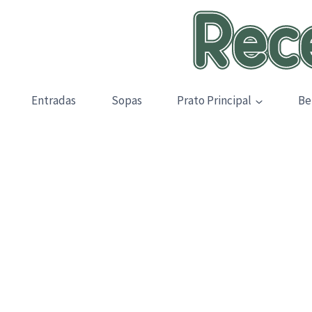
Skip
to
content
Entradas
Sopas
Prato Principal
Be