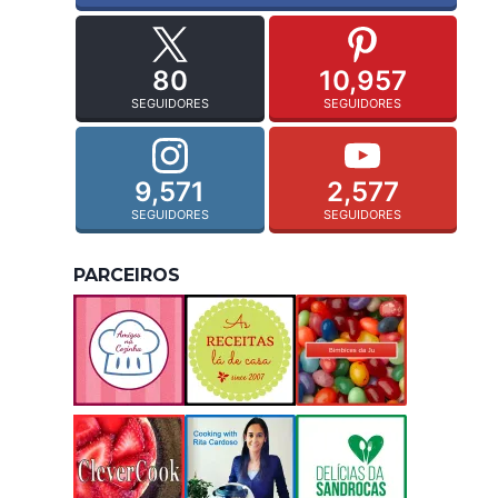
80
10,957
SEGUIDORES
SEGUIDORES
9,571
2,577
SEGUIDORES
SEGUIDORES
PARCEIROS