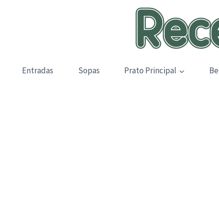
Skip
to
content
Entradas
Sopas
Prato Principal
Be