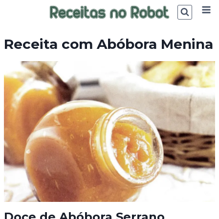
Skip
to
content
Receita com Abóbora Menina
Doce de Abóbora Serrano