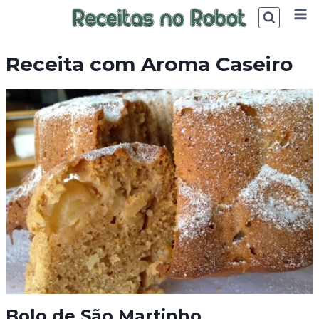
Skip
to
content
Receita com Aroma Caseiro
Bolo de São Martinho