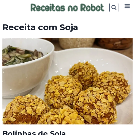
Skip
to
content
Receita com Soja
Bolinhas de Soja