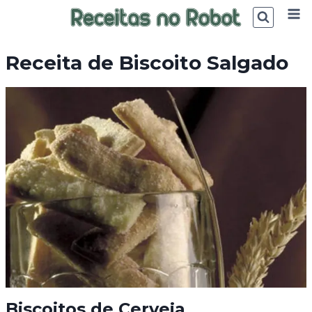
Skip
to
content
Receita de Biscoito Salgado
Biscoitos de Cerveja