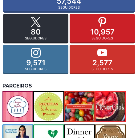
57,544
SEGUIDORES
80
10,957
SEGUIDORES
SEGUIDORES
9,571
2,577
SEGUIDORES
SEGUIDORES
PARCEIROS