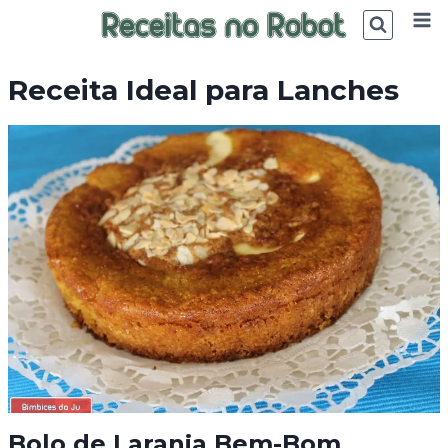
Skip
to
content
Receita Ideal para Lanches
Bolo de Laranja Bem-Bom