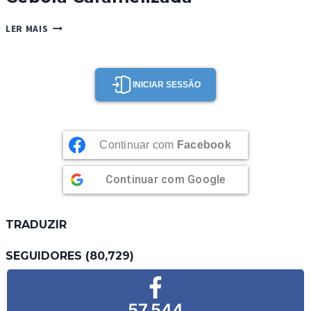
CEBOLA
LER MAIS
CARAMELIZADA
INICIAR SESSÃO
Continuar com
Facebook
Continuar com
Google
TRADUZIR
SEGUIDORES (80,729)
57,544