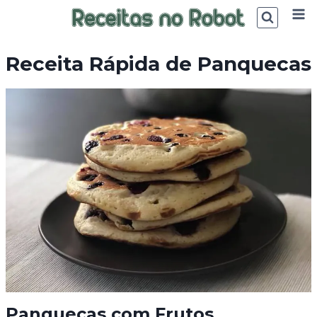
Skip
to
content
Receita Rápida de Panquecas
Panquecas com Frutos