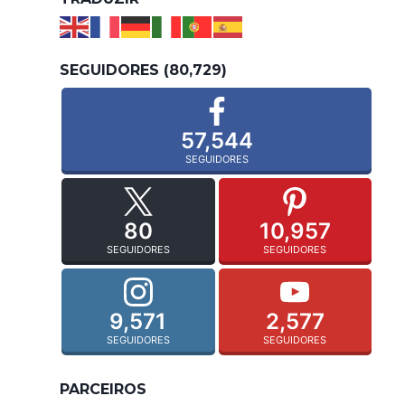
SEGUIDORES (80,729)
57,544
SEGUIDORES
80
10,957
SEGUIDORES
SEGUIDORES
9,571
2,577
SEGUIDORES
SEGUIDORES
PARCEIROS