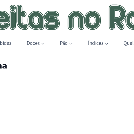
bidas
Doces
Pão
Índices
Qual
na