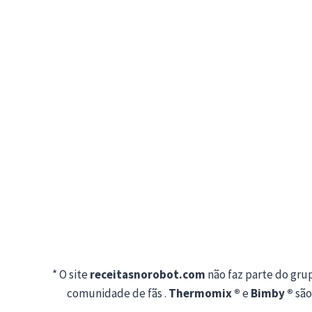
* O site
receitasnorobot.com
não faz parte do gr
comunidade de fãs .
Thermomix ®
e
Bimby ®
são