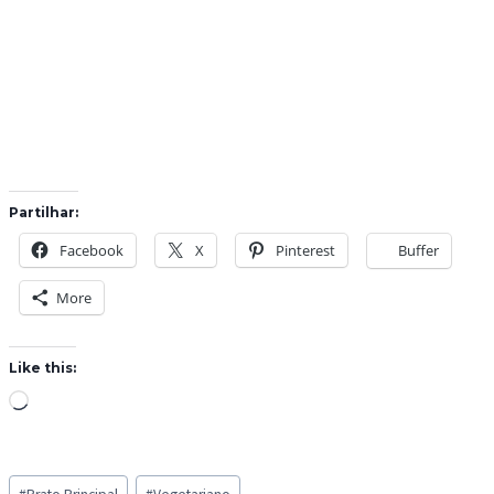
Partilhar:
Facebook
X
Pinterest
Buffer
More
Like this:
L
o
a
Post
d