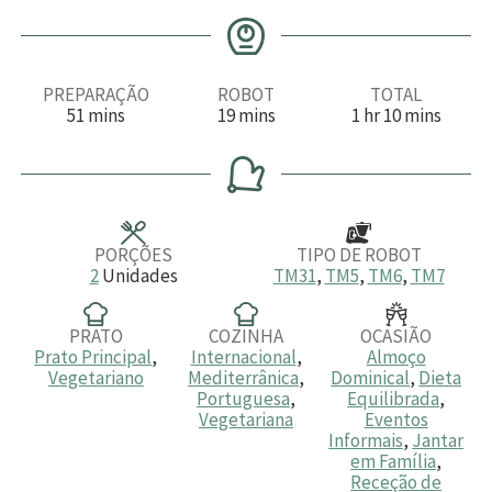
PREPARAÇÃO
ROBOT
TOTAL
m
m
h
m
51
mins
19
mins
1
hr
10
mins
i
i
o
i
n
n
r
n
u
u
a
u
t
t
t
o
o
o
s
s
s
PORÇÕES
TIPO DE ROBOT
2
Unidades
TM31
,
TM5
,
TM6
,
TM7
PRATO
COZINHA
OCASIÃO
Prato Principal
,
Internacional
,
Almoço
Vegetariano
Mediterrânica
,
Dominical
,
Dieta
Portuguesa
,
Equilibrada
,
Vegetariana
Eventos
Informais
,
Jantar
em Família
,
Receção de