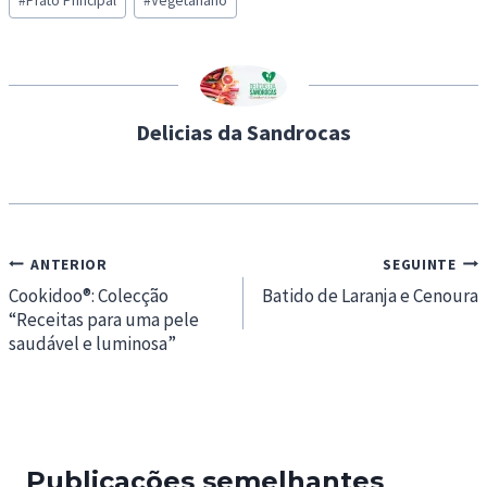
#
Prato Principal
#
Vegetariano
Tags:
i
n
g
…
Delicias da Sandrocas
Navegação
ANTERIOR
SEGUINTE
de
Cookidoo®: Colecção
Batido de Laranja e Cenoura
“Receitas para uma pele
artigos
saudável e luminosa”
Publicações semelhantes