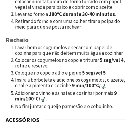
colocar num tabuleiro de forno forrado com papel
vegetal virada para baixo e cobrir com o azeite.
Levar ao forno a
180ºC durante 30-40 minutos
.
Retirar do forno e com uma colher tirar a polpa do
meio para que se possa rechear.
Recheio
Lavar bem os cogumelos e secar com papel de
cozinha para que não deitem muita água a cozinhar.
Colocar os cogumelos no copo e triturar
5 seg/vel 4
,
retire e reserve.
Coloque no copo o alho e pique
5 seg/vel 5
.
Insira a borboleta e adicione os cogumelos, o azeite,
o sal e a pimenta e cozinhe
9 min/100°C/
.
Adicionar o vinho e as natas e cozinhar por mais
9
min/100°C/
.
No fim juntar o queijo parmesão e o cebolinho.
ACESSÓRIOS