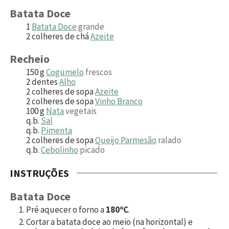
Batata Doce
1
Batata Doce
grande
2
colheres de chá
Azeite
Recheio
150
g
Cogumelo
frescos
2
dentes
Alho
2
colheres de sopa
Azeite
2
colheres de sopa
Vinho Branco
100
g
Nata
vegetais
q.b.
Sal
q.b.
Pimenta
2
colheres de sopa
Queijo Parmesão
ralado
q.b.
Cebolinho
picado
INSTRUÇÕES
Batata Doce
Pré aquecer o forno a
180ºC
.
Cortar a batata doce ao meio (na horizontal) e